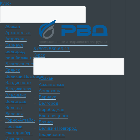
Курск
Абакан
Архангельск
Астрахань
Барнаул
8 (800) 550-66-17
Белгород
Курск
Биробиджан
Благовещенск
Брянск
Великий Новгород
Абакан
Владивосток
Архангельск
Владикавказ
Астрахань
Владимир
Барнаул
Волгоград
Белгород
Вологда
Биробиджан
Воронеж
Благовещенск
Горно-Алтайск
Брянск
Грозный
Великий Новгород
Екатеринбург
Владивосток
Иваново