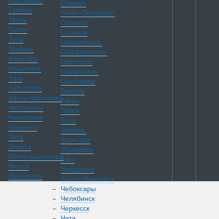
Сыктывкар
Самара
Тамбов
Санкт-Петербург
Тверь
Саранск
Томск
Саратов
Тула
Севастополь
Тюмень
Симферополь
Улан-Удэ
Смоленск
Ульяновск
Ставрополь
Уфа
Сыктывкар
Хабаровск
Тамбов
Ханты-Мансийск
Тверь
Чебоксары
Томск
Челябинск
Тула
Черкесск
Тюмень
Чита
Улан-Удэ
Элиста
Ульяновск
Южно-Сахалинск
Уфа
Якутск
Хабаровск
Ярославль
Ханты-Мансийск
Чебоксары
Челябинск
Каталог
Черкесск
Чита