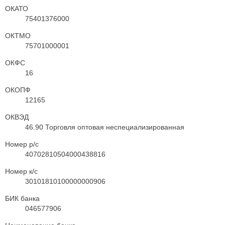
ОКАТО
75401376000
ОКТМО
75701000001
ОКФС
16
ОКОПФ
12165
ОКВЭД
46.90 Торговля оптовая неспециализированная
Номер р/с
40702810504000438816
Номер к/с
30101810100000000906
БИК банка
046577906