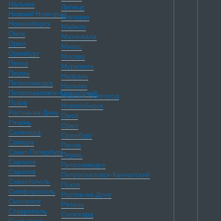
Нальчик
Липецк
Нижний Новгород
Магадан
Новосибирск
Майкоп
Омск
Махачкала
Орел
Миасс
Оренбург
Москва
Пенза
Мурманск
Пермь
Назрань
Петрозаводск
Нальчик
Петропавловск-Камчатский
Нижний Новгород
Псков
Новосибирск
Ростов-на-Дону
Омск
Рязань
Орел
Салехард
Оренбург
Самара
Пенза
Санкт-Петербург
Пермь
Саранск
Петрозаводск
Саратов
Петропавловск-Камчатский
Севастополь
Псков
Симферополь
Ростов-на-Дону
Смоленск
Рязань
Ставрополь
Салехард