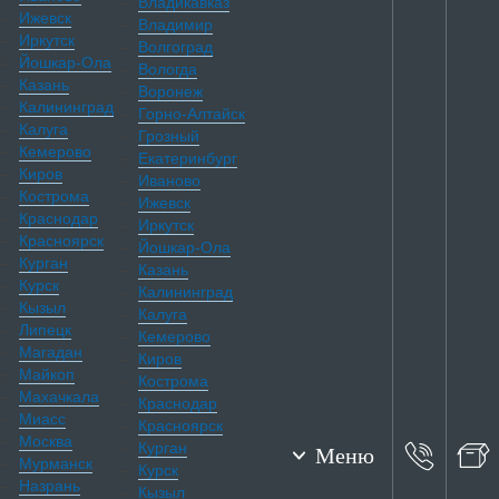
Владикавказ
Ижевск
Владимир
Иркутск
Волгоград
Йошкар-Ола
Вологда
Казань
Воронеж
Калининград
Горно-Алтайск
Калуга
Грозный
Кемерово
Екатеринбург
Киров
Иваново
Кострома
Ижевск
Краснодар
Иркутск
Красноярск
Йошкар-Ола
Курган
Казань
Курск
Калининград
Кызыл
Калуга
Липецк
Кемерово
Магадан
Киров
Майкоп
Кострома
Махачкала
Краснодар
Миасс
Красноярск
Москва
Курган
Меню
Мурманск
Курск
Назрань
Кызыл