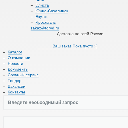
О компании
Элиста
Южно-Сахалинск
Якутск
Новости
Ярославль
zakaz@tdrvd.ru
Документы
Доставка по всей России
Срочный сервис
Ваш заказ
Пока пусто :(
Каталог
Тендер
О компании
Новости
Вакансии
Документы
Срочный сервис
Контакты
Тендер
Вакансии
Контакты
8 (800) 550-66-17
zakaz@tdrvd.ru
Доставка по всей России